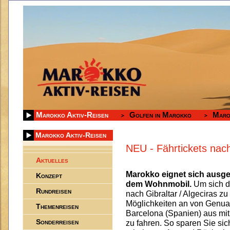
Marokko Aktiv-Reisen
Golfen in Marokko
Maro
Marokko Aktiv-Reisen
NEU - Fährtickets nac
Aktuelles
Marokko eignet sich ausge
Konzept
dem Wohnmobil.
Um sich d
Rundreisen
nach Gibraltar / Algeciras zu
Möglichkeiten an von Genua (
Themenreisen
Barcelona (Spanien) aus mi
Sonderreisen
zu fahren. So sparen Sie si