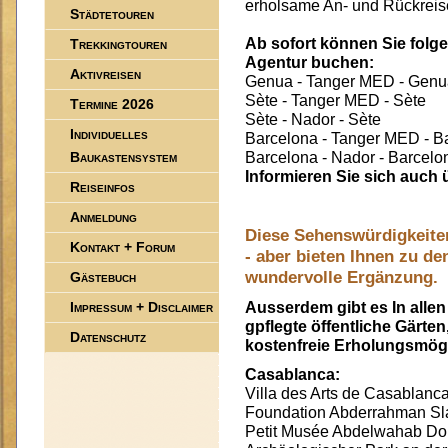
erholsame An- und Rückreise
Städtetouren
Ab sofort können Sie folg
Trekkingtouren
Agentur buchen:
Aktivreisen
Genua - Tanger MED - Genu
Sète - Tanger MED - Sète
Termine 2026
Sète - Nador - Sète
Individuelles
Barcelona - Tanger MED - B
Baukastensystem
Barcelona - Nador - Barcelo
Informieren Sie sich auch
Reiseinfos
Anmeldung
Diese Sehenswürdigkeite
Kontakt + Forum
- aber bieten Ihnen zu de
wundervolle Ergänzung.
Gästebuch
Impressum + Disclaimer
Ausserdem gibt es In alle
gpflegte öffentliche Gärte
Datenschutz
kostenfreie Erholungsmögli
Casablanca:
Villa des Arts de Casablanc
Foundation Abderrahman Sl
Petit Musée Abdelwahab Do