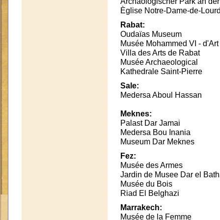
Archäologischer Park an de
Èglise Notre-Dame-de-Lour
Rabat:
Oudaïas Museum
Musée Mohammed VI - d'Art
Villa des Arts de Rabat
Musée Archaeological
Kathedrale Saint-Pierre
Sale:
Medersa Aboul Hassan
Meknes:
Palast Dar Jamai
Medersa Bou Inania
Museum Dar Meknes
Fez:
Musée des Armes
Jardin de Musee Dar el Bat
Musée du Bois
Riad El Belghazi
Marrakech:
Musée de la Femme