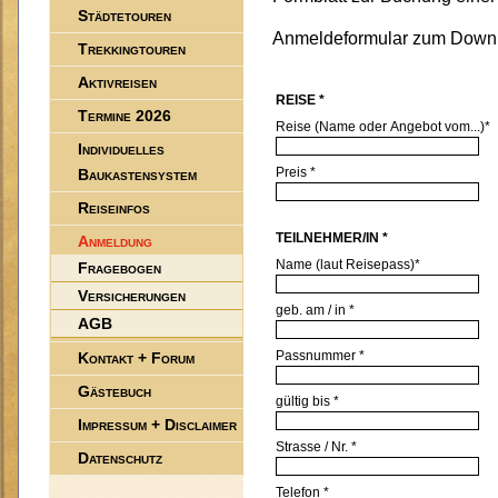
Städtetouren
Anmeldeformular zum Down
Trekkingtouren
Aktivreisen
REISE *
Termine 2026
Reise (Name oder Angebot vom...)*
Individuelles
Preis *
Baukastensystem
Reiseinfos
TEILNEHMER/IN *
Anmeldung
Name (laut Reisepass)*
Fragebogen
Versicherungen
geb. am / in *
AGB
Passnummer *
Kontakt + Forum
Gästebuch
gültig bis *
Impressum + Disclaimer
Strasse / Nr. *
Datenschutz
Telefon *