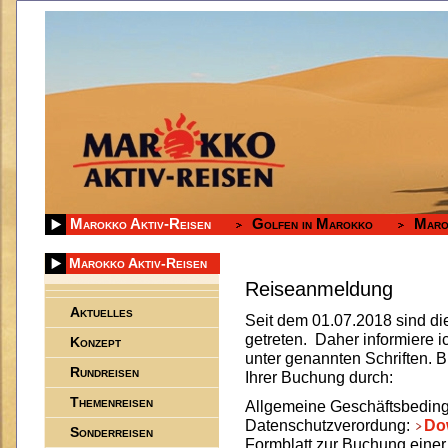
Marokko Aktiv-Reisen
Golfen in Marokko
Maro
Marokko Aktiv-Reisen
Reiseanmeldung
Aktuelles
Seit dem 01.07.2018 sind die
getreten. Daher informiere i
Konzept
unter genannten Schriften. B
Rundreisen
Ihrer Buchung durch:
Themenreisen
Allgemeine Geschäftsbedin
Datenschutzverordung:
Do
Sonderreisen
Formblatt zur Buchung einer