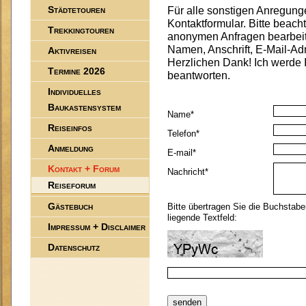
Städtetouren
Für alle sonstigen Anregung
Kontaktformular. Bitte beach
Trekkingtouren
anonymen Anfragen bearbeite
Namen, Anschrift, E-Mail-A
Aktivreisen
Herzlichen Dank! Ich werde I
Termine 2026
beantworten.
Individuelles
Baukastensystem
Name*
Reiseinfos
Telefon*
Anmeldung
E-mail*
Kontakt + Forum
Nachricht*
Reiseforum
Gästebuch
Bitte übertragen Sie die Buchstaben und Zahle
liegende Textfeld:
Impressum + Disclaimer
Datenschutz